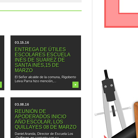
03.15.16
ENTREGA DE ÚTILES
ESCOLARES ESCUELA
INÉS DE SUAREZ DE
SANTA INÉS,15 DE
MARZO
El Señor alcalde de la comuna, Rigoberto
Leiva Parra hizo mención,...
▶
03.08.16
REUNIÓN DE
APODERADOS INICIO
AÑO ESCOLAR, LOS
QUILLAYES 08 DE MARZO
Daniel Aranda, Director de Escuela Los
Quillayes en conjunto con su...