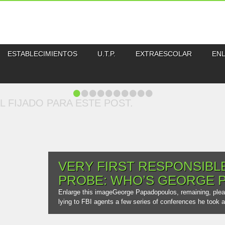
ESTABLECIMIENTOS
U.T.P.
EXTRAESCOLAR
EN
•
•
•
•
•
•
•
•
•
•
L FIJADO PARA ESTE POST.
VERY FIRST RESPONSIBLE
PROBE: WHO’S GEORGE 
Enlarge this imageGeorge Papadopoulos, remaining, plead
lying to FBI agents a few series of conferences he took a