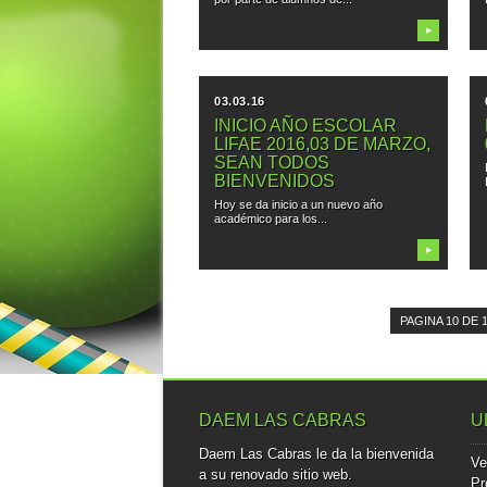
▶
03.03.16
INICIO AÑO ESCOLAR
LIFAE 2016,03 DE MARZO,
SEAN TODOS
BIENVENIDOS
Hoy se da inicio a un nuevo año
académico para los...
▶
PAGINA 10 DE 
DAEM LAS CABRAS
U
Daem Las Cabras le da la bienvenida
Ve
a su renovado sitio web.
Pr