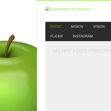
MAIN MENU
Skip to content
INICIO
MISION
VISION
FLICKR
INSTAGRAM
NO HAY FOTO PRINCIPA