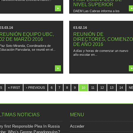
NIVEL SUPERIOR
▶
▶
DAEM Las Cabras informa a los
estudiantes de nuestra comuna que...
03.03.16
03.02.16
REUNIÓN EQUIPO UBC,
REUNIÓN DE
02 DE MARZO 2016
DIRECTORES, COMIENZ
DE AÑO 2016
Paz Soto Miranda, Coordinadora de
Educación Parvularia, se reunió en el...
A días y horas de comenzar un nuevo
año escolar en...
▶
▶
15
« FIRST
‹ PREVIOUS
6
7
8
9
10
11
12
13
14
NE
LTIMAS NOTICIAS
MENU
ry first Responsible Plea In Russia
Acceder
obe: Who’s George Papadopoulos?