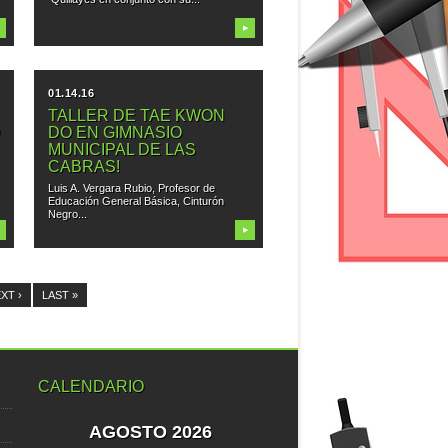
▶
01.14.16
TALLER DE TAE KWON
O
DO EN GIMNASIO
MUNICIPAL DE LAS
CABRAS!
Luis A. Vergara Rubio, Profesor de
Educación General Básica, Cinturón
Negro...
▶
XT ›
LAST »
CALENDARIO
AGOSTO 2026