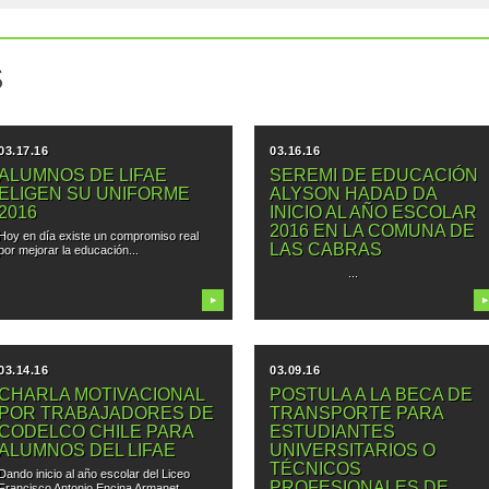
S
03.17.16
03.16.16
ALUMNOS DE LIFAE
SEREMI DE EDUCACIÓN
ELIGEN SU UNIFORME
ALYSON HADAD DA
2016
INICIO AL AÑO ESCOLAR
2016 EN LA COMUNA DE
Hoy en día existe un compromiso real
LAS CABRAS
por mejorar la educación...
...
▶
▶
03.14.16
03.09.16
CHARLA MOTIVACIONAL
POSTULA A LA BECA DE
POR TRABAJADORES DE
TRANSPORTE PARA
CODELCO CHILE PARA
ESTUDIANTES
ALUMNOS DEL LIFAE
UNIVERSITARIOS O
TÉCNICOS
Dando inicio al año escolar del Liceo
PROFESIONALES DE
Francisco Antonio Encina Armanet...