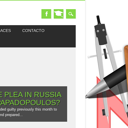
LACES
CONTACTO
 PLEA IN RUSSIA
PAPADOPOULOS?
ed guilty previously this month to
nd prepared...