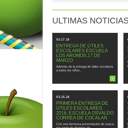
ULTIMAS NOTICIA
03.17.16
ENTREGA DE ÚTILES
ESCOLARES ESCUELA
LOS AROMOS,17 DE
MARZO
Además de la entrega de útiles escolares
a todos los niños...
▶
03.15.16
PRIMERA ENTREGA DE
ÚTILES ESCOLARES
2016, ESCUELA OSVALDO
CORREA DE COCALAN
Con una hermosa presentación de cueca
por parte de alumnos de...