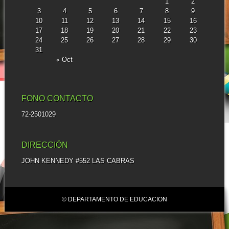
1
2
3
4
5
6
7
8
9
10
11
12
13
14
15
16
17
18
19
20
21
22
23
24
25
26
27
28
29
30
31
« Oct
FONO CONTACTO
72-2501029
DIRECCIÓN
JOHN KENNEDY #552 LAS CABRAS
© DEPARTAMENTO DE EDUCACION