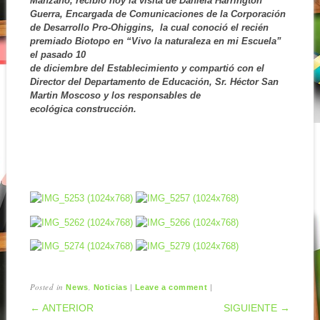
Manzano, recibió hoy la visita de Daniela Harrington
Guerra, Encargada de Comunicaciones de la Corporación
de Desarrollo Pro-Ohiggins, la cual conoció el recién
premiado Biotopo en “Vivo la naturaleza en mi Escuela
”
el pasado 10
de diciembre del Establecimiento y compartió con el
Director del Departamento de Educación, Sr. Héctor San
Martin Moscoso y los responsables de
ecológica construcción.
Posted in
,
|
|
News
Noticias
Leave a comment
POST NAVIGATION
← ANTERIOR
SIGUIENTE →