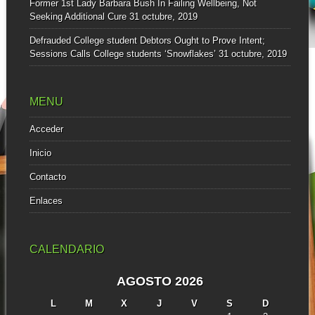
Former 1st Lady Barbara Bush In Failing Wellbeing, Not
Seeking Additional Cure
31 octubre, 2019
Defrauded College student Debtors Ought to Prove Intent;
Sessions Calls College students ‘Snowflakes’
31 octubre, 2019
MENU
Acceder
Inicio
Contacto
Enlaces
CALENDARIO
AGOSTO 2026
L
M
X
J
V
S
D