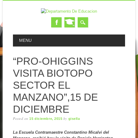
MAIN MENU
Skip to content
MENU
“PRO-OHIGGINS
VISITA BIOTOPO
SECTOR EL
MANZANO”,15 DE
DICIEMBRE
Posted on
by
15 diciembre, 2015
gisella
La Escuela Contramaestre Constantino Micalvi del